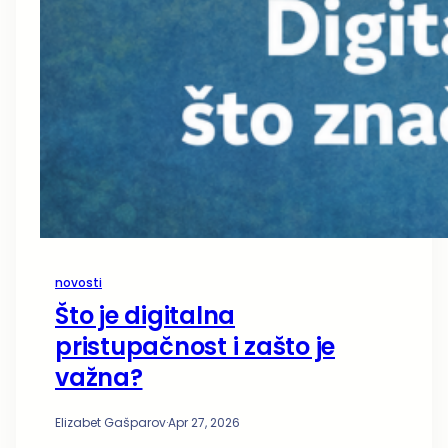
novosti
Što je digitalna
pristupačnost i zašto je
važna?
Elizabet Gašparov
·
Apr 27, 2026