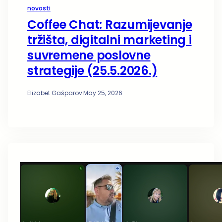
novosti
Coffee Chat: Razumijevanje
tržišta, digitalni marketing i
suvremene poslovne
strategije (25.5.2026.)
Elizabet Gašparov
·
May 25, 2026