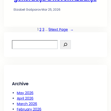
Elizabet Gašparov
·
Mar 25, 2026
1
2
3
…
5
Next Page
→
S
e
a
r
c
h
Archive
May 2026
April 2026
March 2026
February 2026