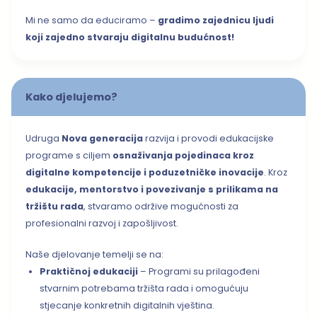
Mi ne samo da educiramo –
gradimo zajednicu ljudi
koji zajedno stvaraju digitalnu budućnost!
Kako djelujemo?
Udruga
Nova generacija
razvija i provodi edukacijske
programe s ciljem
osnaživanja pojedinaca kroz
digitalne kompetencije i poduzetničke inovacije
. Kroz
edukacije, mentorstvo i povezivanje s prilikama na
tržištu rada
, stvaramo održive mogućnosti za
profesionalni razvoj i zapošljivost.
Naše djelovanje temelji se na:
Praktičnoj edukaciji
– Programi su prilagođeni
stvarnim potrebama tržišta rada i omogućuju
stjecanje konkretnih digitalnih vještina.