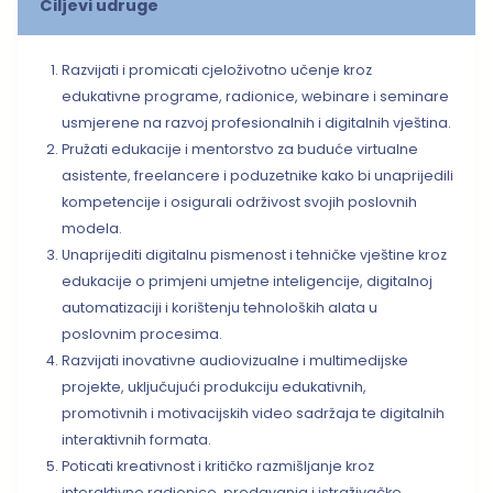
Ciljevi udruge
Razvijati i promicati cjeloživotno učenje kroz
edukativne programe, radionice, webinare i seminare
usmjerene na razvoj profesionalnih i digitalnih vještina.
Pružati edukacije i mentorstvo za buduće virtualne
asistente, freelancere i poduzetnike kako bi unaprijedili
kompetencije i osigurali održivost svojih poslovnih
modela.
Unaprijediti digitalnu pismenost i tehničke vještine kroz
edukacije o primjeni umjetne inteligencije, digitalnoj
automatizaciji i korištenju tehnoloških alata u
poslovnim procesima.
Razvijati inovativne audiovizualne i multimedijske
projekte, uključujući produkciju edukativnih,
promotivnih i motivacijskih video sadržaja te digitalnih
interaktivnih formata.
Poticati kreativnost i kritičko razmišljanje kroz
interaktivne radionice, predavanja i istraživačke