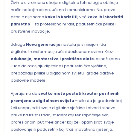
Živimo u vremenu u kojem digitalne tehnologije oblikuju
način na koji radimo, učimo i komuniciramo. No, pravo
pitanje nije samo
kako ih koristiti
, već
kako ih iskoristiti
pametno
– za profesionalni rast, poduzetničke prilike i
društvene inovacije.
Udruga
Nova generacija
nastala je s misijom da
digitalnu transformaciju učini dostupnom svima. Kroz
edukacije, mentorstvo i praktične alate
, osnažujemo
ljude da razvijaju digitalne i poduzetničke vještine,
prepoznaju prilike u digitalnom svijetu i grade održive
poslovne modele.
Vjerujemo da
svatko može postati kreator pozitivnih
promjena u digitalnom svijetu
– bilo da je građanin koji
želi unaprijediti svoje digitalne vještine i otvoriti si nove
prilike na tržištu rada, student koji tek započinje svoj
profesionalni put, freelancer koji želi optimizirati svoje
poslovanje ili poduzetnik koji traži inovativna rješenja.