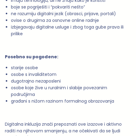
imaju tehnologiju, ali ne znaju kako je koristiti
boje se pogriješiti i “pokvariti nešto”
ne razumiju digitalni jezik (obrasci, prijave, portali)
ovise o drugima za osnovne online radnje
izbjegavaju digitalne usluge i zbog toga gube prava ili
prilike
Posebno su pogođene:
starije osobe
osobe s invaliditetom
dugotrajno nezaposleni
osobe koje žive u ruralnim i slabije povezanim
područjima
građani s nižom razinom formalnog obrazovanja
Digitalna inkluzija znači prepoznati ove izazove i aktivno
raditi na njihovom smanjenju, a ne očekivati da se ljudi